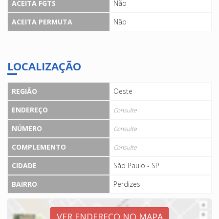
ACEITA FGTS
Não
ACEITA PERMUTA
Não
LOCALIZAÇÃO
REGIÃO
Oeste
ENDEREÇO
Consulte
NÚMERO
Consulte
COMPLEMENTO
Consulte
CIDADE
São Paulo - SP
BAIRRO
Perdizes
VER ENDEREÇO NO MAPA