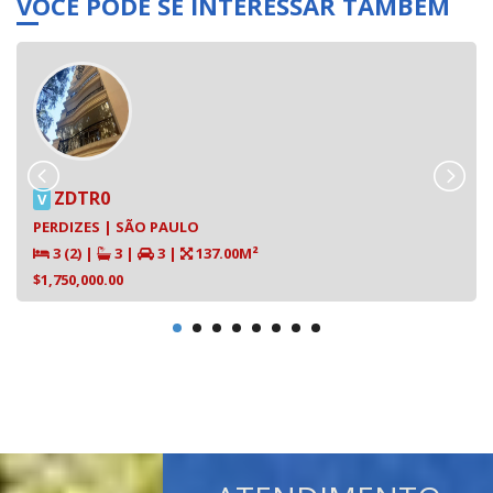
VOCÊ PODE SE INTERESSAR TAMBÉM
ZDTR0
V
PERDIZES | SÃO PAULO
3 (2)
|
3
|
3
|
137.00M²
$1,750,000.00