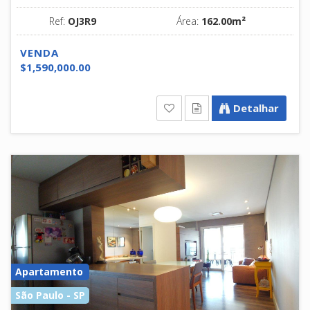
Ref:
OJ3R9
Área:
162.00m²
VENDA
$1,590,000.00
Detalhar
Apartamento
São Paulo - SP