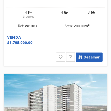
4
4
3
3 suítes
Ref:
WPO87
Área:
200.00m²
VENDA
$1,795,000.00
Detalhar