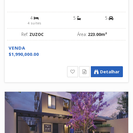
4
5
5
4 suítes
Ref:
ZUZOC
Área:
223.00m²
VENDA
$1,990,000.00
Detalhar