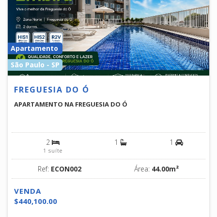
Apartamento
São Paulo - SP
FREGUESIA DO Ó
APARTAMENTO NA FREGUESIA DO Ó
2
1
1
1 suíte
Ref:
ECON002
Área:
44.00m²
VENDA
$440,100.00