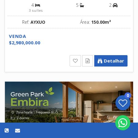
4
5
2
3 suítes
Ref:
AYXUO
Área:
150.00m²
VENDA
$2,980,000.00
Detalhar
0
Apartamento