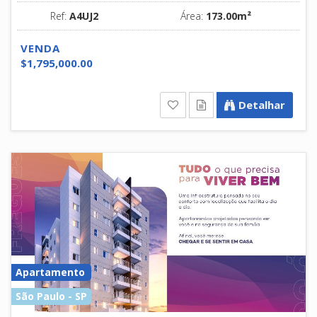
Ref:
A4UJ2
Área:
173.00m²
VENDA
$1,795,000.00
Detalhar
Apartamento
São Paulo - SP