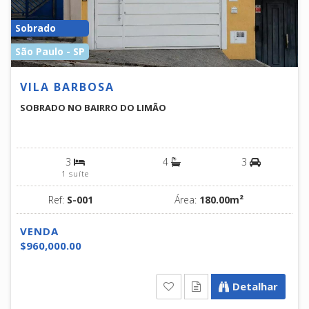
Sobrado
São Paulo - SP
VILA BARBOSA
SOBRADO NO BAIRRO DO LIMÃO
3
4
3
1 suíte
Ref:
S-001
Área:
180.00m²
VENDA
$960,000.00
Detalhar