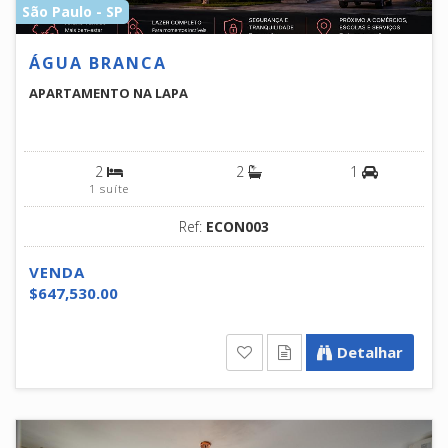
São Paulo - SP
ÁGUA BRANCA
APARTAMENTO NA LAPA
2
2
1
1 suíte
Ref:
ECON003
VENDA
$647,530.00
Detalhar