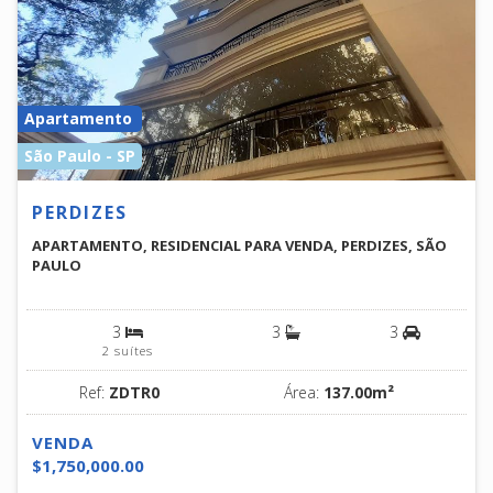
Apartamento
São Paulo - SP
PERDIZES
APARTAMENTO, RESIDENCIAL PARA VENDA, PERDIZES, SÃO
PAULO
3
3
3
2 suítes
Ref:
ZDTR0
Área:
137.00m²
VENDA
$1,750,000.00