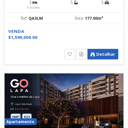
3
5
3
3 suítes
Ref:
QA3LM
Área:
177.00m²
VENDA
$1,590,000.00
Detalhar
Apartamento