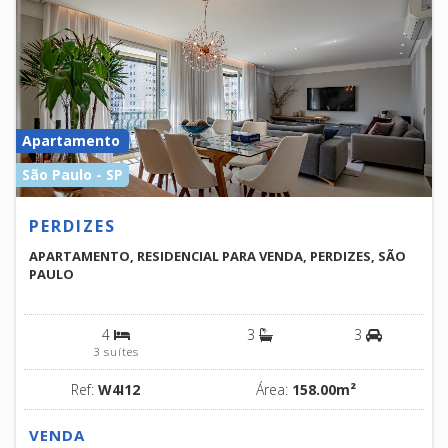
Apartamento
São Paulo - SP
PERDIZES
APARTAMENTO, RESIDENCIAL PARA VENDA, PERDIZES, SÃO
PAULO
4
3
3
3 suítes
Ref:
W4I12
Área:
158.00m²
VENDA