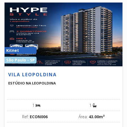
Kitnet
São Paulo - SP
VILA LEOPOLDINA
ESTÚDIO NA LEOPOLDINA
1
1
Ref:
ECON006
Área:
43.00m²