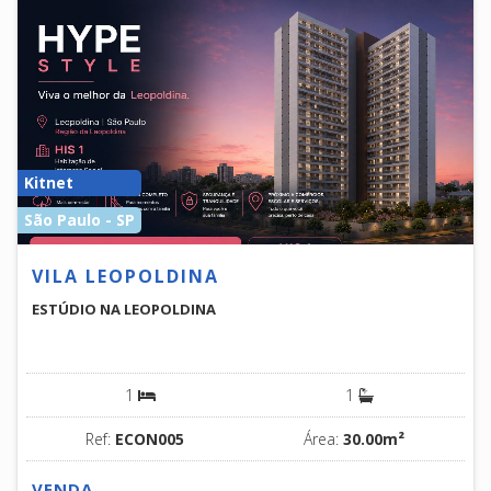
Kitnet
São Paulo - SP
VILA LEOPOLDINA
ESTÚDIO NA LEOPOLDINA
1
1
Ref:
ECON005
Área:
30.00m²
VENDA