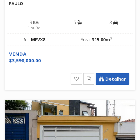
PAULO
3
5
3
1 suíte
Ref:
MFVX8
Área:
315.00m²
VENDA
$3,598,000.00
Detalhar